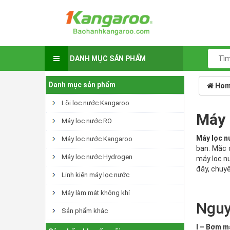
DANH MỤC SẢN PHẨM
Danh mục sản phẩm
Hom
Lõi lọc nước Kangaroo
Máy 
Máy lọc nước RO
Máy lọc n
Máy lọc nước Kangaroo
bạn. Mặc 
Máy lọc nước Hydrogen
máy lọc n
đây, chuyê
Linh kiện máy lọc nước
Máy làm mát không khí
Nguy
Sản phẩm khác
I – Bơm m