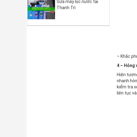
Sửa máy lọc nước tại
Thanh Trì
– Khắc ph
4 – Hỏng 
Hiện tượn
nhanh hỏng
kiểm tra 
liên tục v