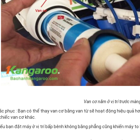
Van cơ nằm ở vị trí trước màn
c phục : Bạn có thể thay van cơ bằng van từ sẽ hoạt động hiệu quả h
chiếc van cơ khác.
nếu bạn đặt máy ở vị trí bấp bênh không bằng phẳng cũng khiến máy to h