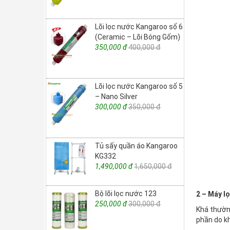
Lõi lọc nước Kangaroo số 6
(Ceramic – Lõi Bóng Gốm)
350,000 đ
400,000 đ
Lõi lọc nước Kangaroo số 5
– Nano Silver
300,000 đ
350,000 đ
Tủ sấy quần áo Kangaroo
KG332
1,490,000 đ
1,650,000 đ
Bộ lõi lọc nước 123
2 – Máy lọ
250,000 đ
300,000 đ
Khá thường
phần do kh