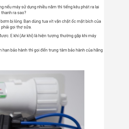
g nếu máy sử dụng nhiều năm thì tiếng kêu phát ra lại
m thanh ra sao?
 bơm bị lỏng. Bạn dùng tua vít vặn chặt ốc mặt bích của
 phải gọi thợ sửa.
à được. E khí (Air khí) là hiện tượng thường gặp khi máy
òn hạn bảo hành thì gọi đến trung tâm bảo hành của hãng