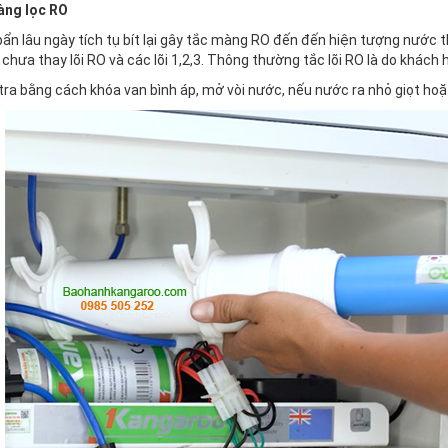
àng lọc RO
ẩn lâu ngày tích tụ bít lại gây tắc màng RO đến đến hiện tượng nước th
i chưa thay lõi RO và các lõi 1,2,3. Thông thường tắc lõi RO là do khách h
ra bằng cách khóa van bình áp, mở vòi nước, nếu nước ra nhỏ giọt hoặ