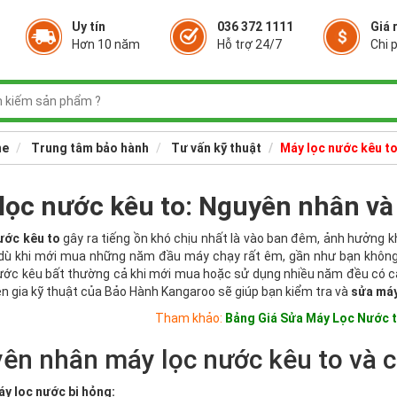
Uy tín
036 372 1111
Giá 
Hơn 10 năm
Hỗ trợ 24/7
Chi p
e
Trung tâm bảo hành
Tư vấn kỹ thuật
Máy lọc nước kêu t
lọc nước kêu to: Nguyên nhân v
ước kêu to
gây ra tiếng ồn khó chịu nhất là vào ban đêm, ảnh hưởng k
dù khi mới mua những năm đầu máy chạy rất êm, gần như bạn không 
ước kêu bất thường cả khi mới mua hoặc sử dụng nhiều năm đều có các
n gia kỹ thuật của Bảo Hành Kangaroo sẽ giúp bạn kiểm tra và
sửa máy
Tham khảo:
Bảng Giá Sửa Máy Lọc Nước 
ên nhân máy lọc nước kêu to và c
áy lọc nước bị hỏng: