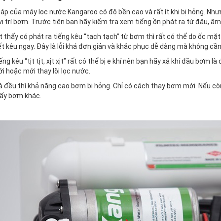
p của máy lọc nước Kangaroo có độ bền cao và rất ít khi bị hỏng. Nhưn
ị trí bơm. Trước tiên bạn hãy kiểm tra xem tiếng ồn phát ra từ đâu, â
 thấy có phát ra tiếng kêu “tạch tạch” từ bơm thì rất có thể do ốc mặt
t kêu ngay. Đây là lỗi khá đơn giản và khắc phục dễ dàng mà không cần
ếng kêu “tịt tịt, xịt xịt” rất có thể bị e khí nên bạn hãy xả khí đầu bơm l
i hoặc mới thay lõi lọc nước.
à đều thì khả năng cao bơm bị hỏng. Chỉ có cách thay bơm mới. Nếu c
lấy bơm khác.