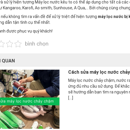
à sử lý hiện tượng Máy lọc nước kêu to có thể áp dụng cho tất cả các
ư Kangaroo, Karofi, Ao smith, Sunhouse, A Qua,… Bởi chúng cùng chung
 nếu không tìm ra vấn đề để xử lý triệt để hiện tượng
máy lọc nước bị 
g dẫn tận tình cụ thể nhất.
ạnh được phục vụ quý khách!
bình chọn
N QUAN
Cách sửa máy lọc nước chảy
Máy lọc nước chảy chậm, nước ra
ứng đủ nhu cầu sử dụng. Để khắc
sẽ hướng dẫn bạn tìm ra nguyên n
[…]