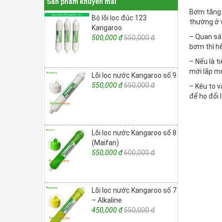
Sản phẩm khuyến mãi
Bơm tăng á
Bộ lõi lọc đúc 123
thường ở v
Kangaroo
– Quan sát
500,000 đ
550,000 đ
bơm thì hế
– Nếu là ti
mới lắp mớ
Lõi lọc nước Kangaroo số 9
550,000 đ
650,000 đ
– Kêu to v
để họ đổi 
Lõi lọc nước Kangaroo số 8
(Maifan)
550,000 đ
600,000 đ
Lõi lọc nước Kangaroo số 7
– Alkaline
450,000 đ
550,000 đ