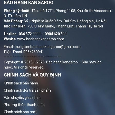
BẢO HÀNH KANGAROO
Phòng kỹ thuật:
Tòa nhà 17T1, Phòng 1108, Khu đô thị Vinaconex
3, Từ Liêm, HN.
Văn Phòng
: Số 1 Nghiêm Xuân Yêm, Đại Kim, Hoàng Mai, Hà Nội
Kho linh kiện:
750 Đ. Kim Giang, Thanh Liệt, Thanh Trì, Hà Nội
Hotline
:
036 372 1111
–
0904 620 311
Wesite
:
www.baohanhkangaroo.com
Email: trungtambaohanhkangaroo@gmail.com
Điện Thoại: 0964260941
————————————————————
Copyright © 2015 – 2026.
Bao hanh kangaroo
–
Sua may loc
nuoc
. All rights reserved.
CHÍNH SÁCH VÀ QUY ĐỊNH
Chính sách bảo hành
Chính sách đổi trả sản phẩm
Vận chuyển, giao nhận
Phương thức thanh toán
Chính sách bảo mật