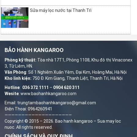
Sửa máy lọc nước tại Thanh Trì
BẢO HÀNH KANGAROO
Phòng kỹ thuật:
Tòa nhà 17T1, Phòng 1108, Khu đô thị Vinaconex
3, Từ Liêm, HN.
Văn Phòng
: Số 1 Nghiêm Xuân Yêm, Đại Kim, Hoàng Mai, Hà Nội
Kho linh kiện:
750 Đ. Kim Giang, Thanh Liệt, Thanh Trì, Hà Nội
Hotline
:
036 372 1111
–
0904 620 311
Wesite
:
www.baohanhkangaroo.com
Email: trungtambaohanhkangaroo@gmail.com
Điện Thoại: 0964260941
————————————————————
Copyright © 2015 – 2026.
Bao hanh kangaroo
–
Sua may loc
nuoc
. All rights reserved.
CHÍNH SÁCH VÀ QUY ĐỊNH