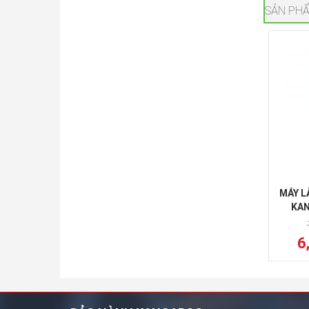
SẢN PHẨ
MÁY L
KAN
6