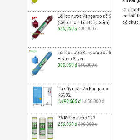
khí Kang
Chế độ t
cơ thể t
Lõi lọc nước Kangaroo số 6
có chức 
(Ceramic – Lõi Bóng Gốm)
350,000 đ
400,000 đ
Lõi lọc nước Kangaroo số 5
– Nano Silver
300,000 đ
350,000 đ
Tủ sấy quần áo Kangaroo
KG332
1,490,000 đ
1,650,000 đ
Bộ lõi lọc nước 123
250,000 đ
300,000 đ