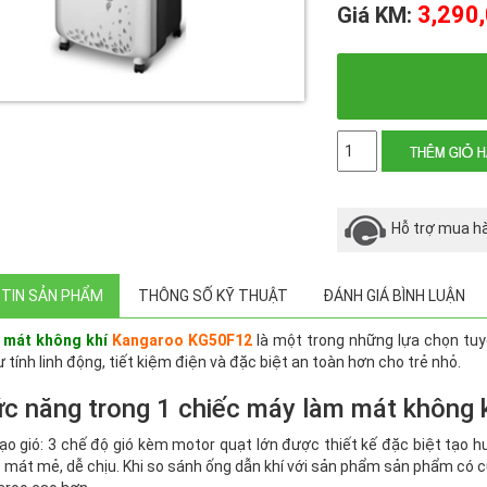
3,290
Giá KM:
Số
lượng
Hỗ trợ mua h
TIN SẢN PHẨM
THÔNG SỐ KỸ THUẬT
ĐÁNH GIÁ BÌNH LUẬN
 mát không khí
Kangaroo KG50F12
là một trong những lựa chọn tu
 tính linh động, tiết kiệm điện và đặc biệt an toàn hơn cho trẻ nhỏ.
ức năng trong 1 chiếc máy làm mát không
ạo gió: 3 chế độ gió kèm motor quạt lớn được thiết kế đặc biệt tạo h
ó mát mẻ, dễ chịu. Khi so sánh ống dẫn khí với sản phẩm sản phẩm có 