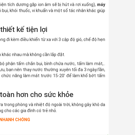
iện tích dương gặp ion âm sẽ bị hút và rơi xuống),
máy
 bụi, khói thuốc, vi khuẩn và một số tác nhân khác giúp
ết kế tiện lợi
 đi kèm điều khiển từ xa với 3 cập độ gió, chế độ hẹn
an khác nhau mà không cần lắp đặt.
bộ phận tấm chắn bụi, bình chứa nước, tấm làm mát,..
 ưu, bạn nên thay nước thường xuyên tối đa 3 ngày/lần,
ắt chức năng làm mát trước 15-20’ để làm khố bớt tấm
toàn hơn cho sức khỏe
 trong phòng và nhiệt độ ngoài trời, không gây khô da
 cho các gia đình có trẻ nhỏ.
NHANH CHÓNG