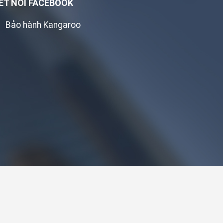
ẾT NỐI FACEBOOK
Com