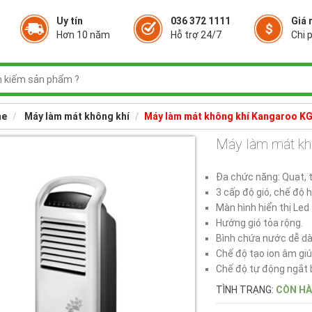
Uy tín
036 372 1111
Giá 
Hơn 10 năm
Hỗ trợ 24/7
Chi p
e
Máy làm mát không khí
Máy làm mát không khí Kangaroo K
Máy làm mát k
Đa chức năng: Quạt, 
3 cấp độ gió, chế độ h
Màn hình hiển thị Led 
Hướng gió tỏa rộng.
Bình chứa nước dễ dà
Chế độ tạo ion âm giú
Chế độ tự động ngắt 
TÌNH TRẠNG:
CÒN H