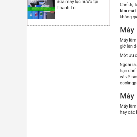
Sửa máy lọc nước tại
Chế độ l
Thanh Trì
làm mát
không gi
Máy l
Máy làm 
giờ lên 
Một ưu đ
Ngoài ra
hạn chế 
và vệ si
coolingp
Máy 
Máy làm 
hay các 