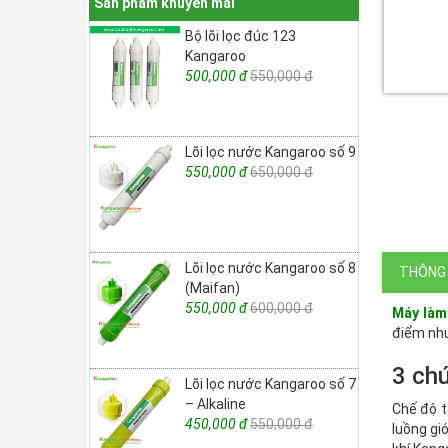
Sản phẩm khuyến mãi
Bộ lõi lọc đúc 123
Kangaroo
500,000 đ
550,000 đ
Lõi lọc nước Kangaroo số 9
550,000 đ
650,000 đ
Lõi lọc nước Kangaroo số 8
THÔNG 
(Maifan)
550,000 đ
600,000 đ
Máy làm
điểm như
3 ch
Lõi lọc nước Kangaroo số 7
– Alkaline
Chế độ t
450,000 đ
550,000 đ
luồng gi