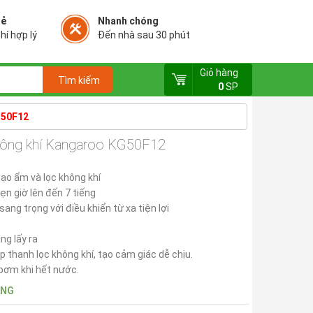
rẻ
Nhanh chóng
hí hợp lý
Đến nhà sau 30 phút
Giỏ hàng
0
SP
G50F12
hông khí Kangaroo KG50F12
tạo ẩm và lọc không khí
ẹn giờ lên đến 7 tiếng
sang trọng với điều khiển từ xa tiện lợi
ng lấy ra
p thanh lọc không khí, tạo cảm giác dễ chịu.
bơm khi hết nước.
ÀNG