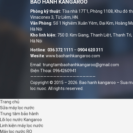
BẢO HÀNH KANGAROO
Phòng kỹ thuật:
Tòa nhà 17T1, Phòng 1108, Khu đô th
Vinaconex 3, Từ Liêm, HN.
Văn Phòng
: Số 1 Nghiêm Xuân Yêm, Đại Kim, Hoàng Ma
Hà Nội
Kho linh kiện:
750 Đ. Kim Giang, Thanh Liệt, Thanh Trì,
Hà Nội
Hotline
:
036 372 1111
–
0904 620 311
Wesite
:
www.baohanhkangaroo.com
Email: trungtambaohanhkangaroo@gmail.com
Điện Thoại: 0964260941
————————————————————
Copyright © 2015 – 2026.
Bao hanh kangaroo
–
Sua m
loc nuoc
. All rights reserved.
© B