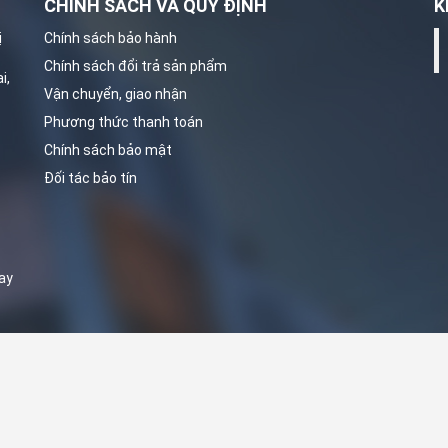
CHÍNH SÁCH VÀ QUY ĐỊNH
K
ị
Chính sách bảo hành
Chính sách đổi trả sản phẩm
i,
Vận chuyển, giao nhận
Phương thức thanh toán
Chính sách bảo mật
Đối tác bảo tín
ay
ản quyền thuộc về Tổng kho kangaroo | Cung cấp bởi
MinhDuongADS.