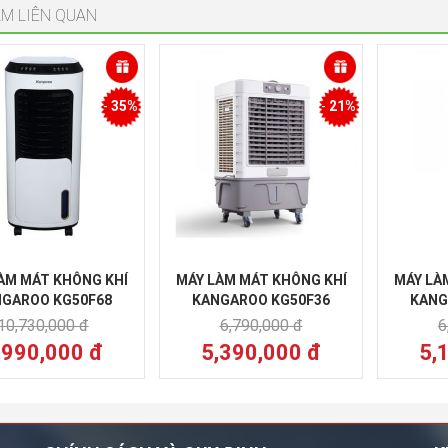
M LIÊN QUAN
-
35%
-
21%
ÀM MÁT KHÔNG KHÍ
MÁY LÀM MÁT KHÔNG KHÍ
MÁY LÀ
GAROO KG50F68
KANGAROO KG50F36
KANG
10,730,000 đ
6,790,000 đ
6
,990,000 đ
5,390,000 đ
5,