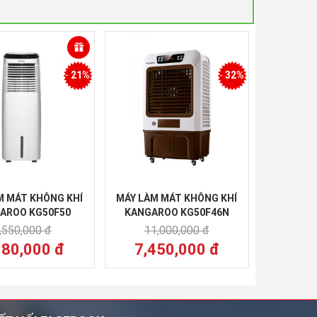
-
21%
-
32%
M MÁT KHÔNG KHÍ
MÁY LÀM MÁT KHÔNG KHÍ
AROO KG50F50
KANGAROO KG50F46N
,550,000 đ
11,000,000 đ
180,000 đ
7,450,000 đ