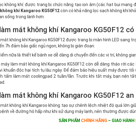
ọc không khí: được trang bị chức năng tạo ion âm (các hạt bụi mang đ
 không khí
Kangaroo KG50F12
còn có khả năng lọc sạch không khí khỏi
an sống trong lành hơn.
àm mát không khí Kangaroo KG50F12 có thi
mát không khí Kangaroo KG50F12 được trang bị màn hình LED sang trọng
đến 7h đảm bảo giấc ngủ ngon, không bị gián đoạn.
iểm nữa là thiết kế bánh xe dễ dàng di chuyển đến các vị trí, không gi
, máy làm mát không khí Kangaroo KG50F12 còn dễ dàng tháo rời các 
vi khuẩn độc hại tích tụ lâu ngày. Để đảm bảo hiệu suất máy được tối
nh tấm làm mát coolingpad 2 tuần/lần. Trước khi tắt máy, bạn nên t
ad.
làm mát không khí Kangaroo KG50F12 an 
mát không khí Kangaroo không tạo sự chênh lệch nhiệt độ quá lớn giữa
bệnh về đường hô hấp như khi sử dụng máy lạnh, nên thường được dùng
SẢN PHẨM
CHÍNH HÃNG
– GIAO HÀNH