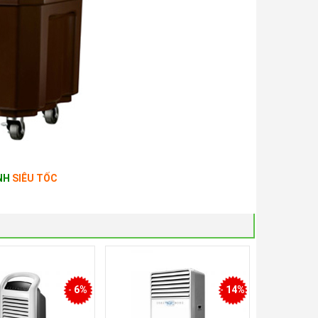
NH
SIÊU TỐC
-
6%
-
14%