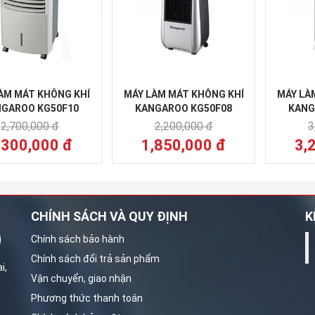
ÀM MÁT KHÔNG KHÍ
MÁY LÀM MÁT KHÔNG KHÍ
MÁY LÀ
GAROO KG50F10
KANGAROO KG50F08
KANG
2,700,000 đ
2,200,000 đ
3
,300,000 đ
1,850,000 đ
3,
CHÍNH SÁCH VÀ QUY ĐỊNH
K
ị
Chính sách bảo hành
Chính sách đổi trả sản phẩm
i,
Vận chuyển, giao nhận
Phương thức thanh toán