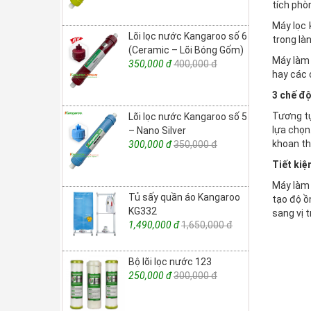
tích phò
Máy lọc 
Lõi lọc nước Kangaroo số 6
trong là
(Ceramic – Lõi Bóng Gốm)
Máy làm 
350,000 đ
400,000 đ
hay các 
3 chế độ
Tương tự
Lõi lọc nước Kangaroo số 5
lựa chọn
– Nano Silver
khoan th
300,000 đ
350,000 đ
Tiết kiệ
Máy làm 
Tủ sấy quần áo Kangaroo
tạo độ ồ
KG332
sang vị t
1,490,000 đ
1,650,000 đ
Bộ lõi lọc nước 123
250,000 đ
300,000 đ