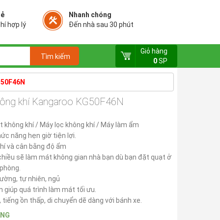
rẻ
Nhanh chóng
hí hợp lý
Đến nhà sau 30 phút
Giỏ hàng
0
SP
G50F46N
hông khí Kangaroo KG50F46N
t không khí / Máy lọc không khí / Máy làm ẩm
ức năng hẹn giờ tiện lợi.
khí và cân bằng độ ẩm
chiều sẽ làm mát không gian nhà bạn dù bạn đặt quạt ở
g phòng.
hường, tự nhiên, ngủ
giúp quá trình làm mát tối ưu.
 tiếng ồn thấp, di chuyển dẽ dàng với bánh xe.
ÀNG