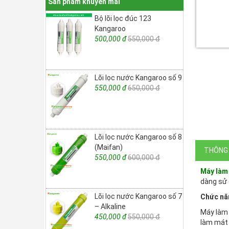
Sản phẩm khuyến mãi
Bộ lõi lọc đúc 123
Kangaroo
500,000 đ
550,000 đ
Lõi lọc nước Kangaroo số 9
550,000 đ
650,000 đ
Lõi lọc nước Kangaroo số 8
(Maifan)
THÔNG 
550,000 đ
600,000 đ
Máy làm
dàng sử 
Lõi lọc nước Kangaroo số 7
Chức nă
– Alkaline
Máy làm 
450,000 đ
550,000 đ
làm mát 