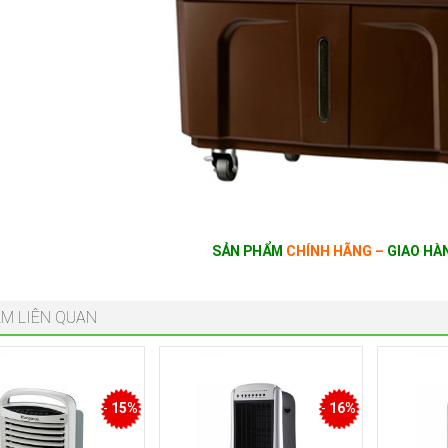
SẢN PHẨM
CHÍNH HÃNG –
GIAO HÀ
M LIÊN QUAN
-
15%
-
16%