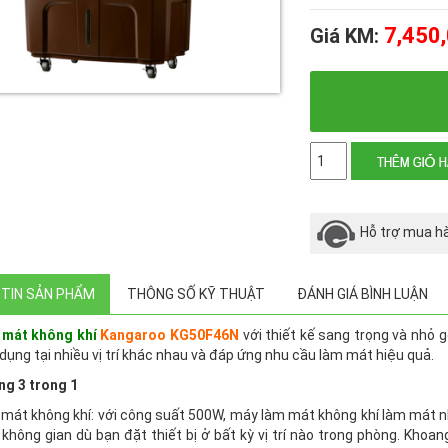
7,450
Giá KM:
Số
lượng
Hỗ trợ mua h
TIN SẢN PHẨM
THÔNG SỐ KỸ THUẬT
ĐÁNH GIÁ BÌNH LUẬN
 mát không khí
Kangaroo KG50F46N
với thiết kế sang trọng và nhỏ 
dụng tại nhiều vị trí khác nhau và đáp ứng nhu cầu làm mát hiệu quả.
ng 3 trong 1
mát không khí: với công suất 500W, máy làm mát không khí làm mát n
không gian dù bạn đặt thiết bị ở bất kỳ vị trí nào trong phòng. Khoa