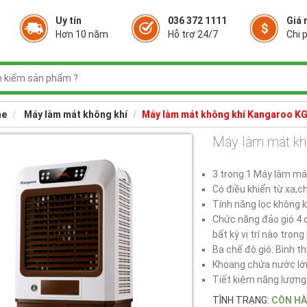
Uy tín
036 372 1111
Giá 
Hơn 10 năm
Hỗ trợ 24/7
Chi p
e
Máy làm mát không khí
Máy làm mát không khí Kangaroo K
Máy làm mát k
3 trong 1 Máy làm má
Có điều khiển từ xa,ch
Tính năng lọc không 
Chức năng đảo gió 4 
bất kỳ vị trí nào tron
Ba chế độ gió: Bình t
Khoang chứa nước lớn 
Tiết kiệm năng lượng,
TÌNH TRẠNG:
CÒN H