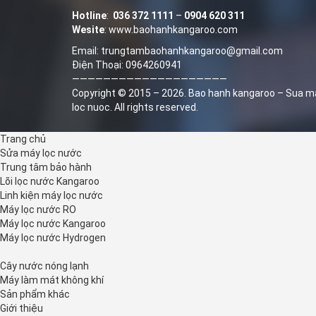
Hotline
:
036 372 1111
–
0904 620 311
Wesite
:
www.baohanhkangaroo.com
Email: trungtambaohanhkangaroo@gmail.com
Điện Thoại: 0964260941
————————————————————
Copyright © 2015 – 2026.
Bao hanh kangaroo
–
Sua m
loc nuoc
. All rights reserved.
© B