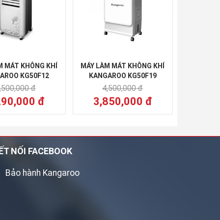
M MÁT KHÔNG KHÍ
MÁY LÀM MÁT KHÔNG KHÍ
AROO KG50F12
KANGAROO KG50F19
,500,000 đ
4,500,000 đ
290,000 đ
3,850,000 đ
ẾT NỐI FACEBOOK