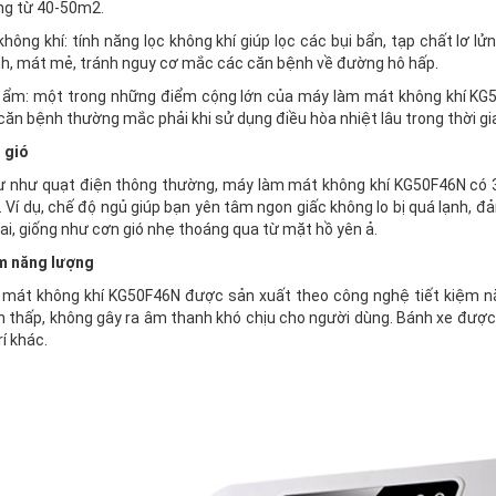
ng từ 40-50m2.
không khí: tính năng lọc không khí giúp lọc các bụi bẩn, tạp chất lơ lử
nh, mát mẻ, tránh nguy cơ mắc các căn bệnh về đường hô hấp.
ẩm: một trong những điểm cộng lớn của máy làm mát không khí KG5
căn bệnh thường mắc phải khi sử dụng điều hòa nhiệt lâu trong thời gia
 gió
 như quạt điện thông thường, máy làm mát không khí KG50F46N có 3 
. Ví dụ, chế độ ngủ giúp bạn yên tâm ngon giấc không lo bị quá lạnh, 
ai, giống như cơn gió nhẹ thoáng qua từ mặt hồ yên ả.
m năng lượng
mát không khí KG50F46N được sản xuất theo công nghệ tiết kiệm năng 
n thấp, không gây ra âm thanh khó chịu cho người dùng. Bánh xe được bố
rí khác.