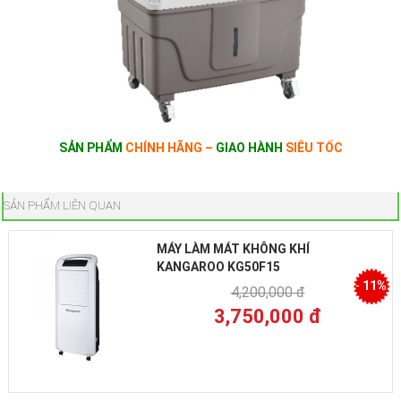
SẢN PHẨM
CHÍNH HÃNG –
GIAO HÀNH
SIÊU TỐC
SẢN PHẨM LIÊN QUAN
MÁY LÀM MÁT KHÔNG KHÍ
KANGAROO KG50F15
-
11%
4,200,000 đ
3,750,000 đ