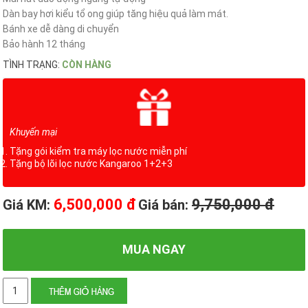
Dàn bay hơi kiểu tổ ong giúp tăng hiệu quả làm mát.
Bánh xe dễ dàng di chuyển
Bảo hành 12 tháng
TÌNH TRẠNG:
CÒN HÀNG
Khuyến mại
Tặng gói kiểm tra máy lọc nước miễn phí
Tặng bộ lõi lọc nước Kangaroo 1+2+3
6,500,000 đ
9,750,000 đ
Giá KM:
Giá bán:
MUA NGAY
Số
lượng