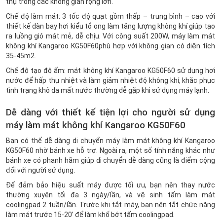
thụ trong các không gian rộng lớn.
Chế độ làm mát: 3 tốc độ quạt gồm thấp – trung bình – cao với
thiết kế dàn bay hơi kiểu tổ ong làm tăng lượng không khí giúp tạo
ra luồng gió mát mẻ, dễ chịu. Với công suất 200W, máy làm mát
không khí Kangaroo KG50F60phù hợp với không gian có diện tích
35-45m2.
Chế độ tạo độ ẩm: mát không khí Kangaroo KG50F60 sử dụng hơi
nước để hấp thụ nhiệt và làm giảm nhiệt độ không khí, khắc phục
tình trạng khô da mất nước thường dễ gặp khi sử dụng máy lạnh.
Dễ dàng với thiết kế tiện lợi cho người sử dụng
máy làm mát không khí Kangaroo KG50F60
Bạn có thể dễ dàng di chuyển máy làm mát không khí Kangaroo
KG50F60 nhờ bánh xe hỗ trợ. Ngoài ra, một số tính năng khác như
bánh xe có phanh hãm giúp di chuyển dễ dàng cũng là điểm cộng
đối với người sử dụng.
Để đảm bảo hiệu suất máy được tối ưu, bạn nên thay nước
thường xuyên tối đa 3 ngày/lần, và vệ sinh tấm làm mát
coolingpad 2 tuần/lần. Trước khi tắt máy, bạn nên tắt chức năng
làm mát trước 15-20’ để làm khố bớt tấm coolingpad.