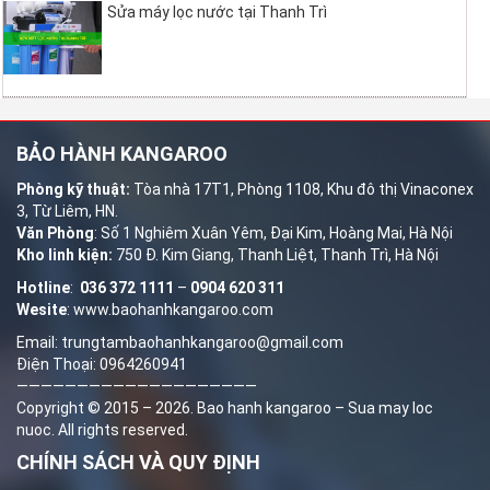
Sửa máy lọc nước tại Thanh Trì
BẢO HÀNH KANGAROO
Phòng kỹ thuật:
Tòa nhà 17T1, Phòng 1108, Khu đô thị Vinaconex
3, Từ Liêm, HN.
Văn Phòng
: Số 1 Nghiêm Xuân Yêm, Đại Kim, Hoàng Mai, Hà Nội
Kho linh kiện:
750 Đ. Kim Giang, Thanh Liệt, Thanh Trì, Hà Nội
Hotline
:
036 372 1111
–
0904 620 311
Wesite
:
www.baohanhkangaroo.com
Email: trungtambaohanhkangaroo@gmail.com
Điện Thoại: 0964260941
————————————————————
Copyright © 2015 – 2026.
Bao hanh kangaroo
–
Sua may loc
nuoc
. All rights reserved.
CHÍNH SÁCH VÀ QUY ĐỊNH